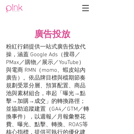
廣告投放
粉紅行銷提供一站式廣告投放代
操，涵蓋 Google Ads（搜尋／
PMax／購物／展示／YouTube）
與電商 RMN（momo、蝦皮站內
廣告）。依品牌目標與檔期節奏
規劃受眾分層、預算配置、商品
池與素材組合，串起「曝光→點
擊→加購→成交」的轉換路徑；
並協助追蹤建置（GA4／GTM／轉
換事件），以週報／月報彙整花
費、曝光、點擊、轉換、ROAS等
核心指標，提供可執行的優化建